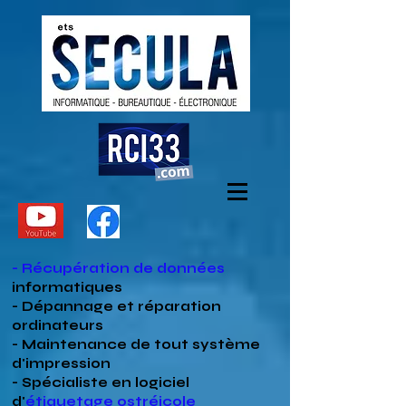
- Récupération de données
informatiques
- Dépannage et réparation
ordinateurs
- Maintenance de tout système
d'impression
- Spécialiste en
logiciel
d'
étiquetage ostréicole