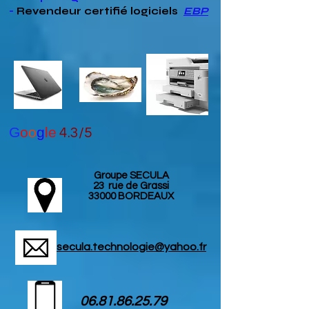
-
Revendeur
certifié
logiciels
EBP
G
o
o
g
le
4.3/5
Groupe SECULA
23 rue de Grassi
33000 BORDEAUX
secula.technologie@yahoo.fr
06.81.86.25.79