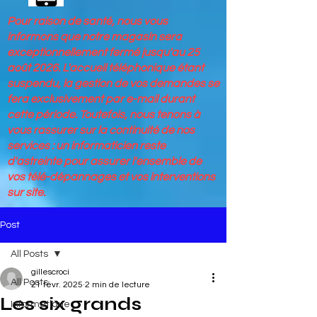
Pour raison de santé, nous vous
informons que notre magasin sera
exceptionnellement fermé jusqu'au 25
août 2026. L'accueil téléphonique étant
suspendu, la gestion de vos demandes se
fera exclusivement par e-mail durant
cette période. Toutefois, nous tenons à
vous rassurer sur la continuité de nos
services : un informaticien reste
d'astreinte pour assurer l'ensemble de
vos télé-dépannages et vos interventions
sur site.
Post
All Posts
gillescroci
All Posts
21 févr. 2025
2 min de lecture
Les six grands
Informatique