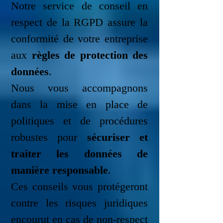
Notre service de conseil en
respect de la RGPD assure la
conformité de votre entreprise
aux
règles de protection des
données
.
Nous vous accompagnons
dans la mise en place de
politiques et de procédures
robustes pour
sécuriser et
traiter les données de
manière responsable
.
Ces conseils vous protégeront
contre les risques juridiques
encourut en cas de non-respect