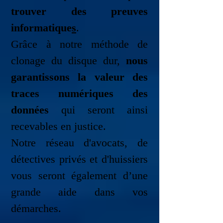
trouver des preuves
informatique
s
.
Grâce à notre méthode de
clonage du disque dur,
nous
garantissons la valeur des
traces numériques des
données
qui seront ainsi
recevables en justice.
Notre réseau d'avocats, de
détectives privés et d'huissiers
vous seront également d’une
grande aide dans vos
démarches.