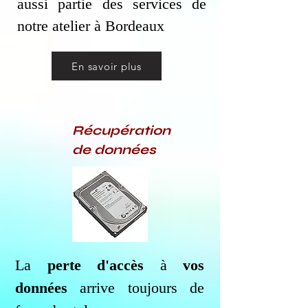
aussi partie des services de
notre atelier à Bordeaux
En savoir plus
Récupération
de données
La
perte d'accès
à
vos
données
arrive toujours de