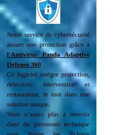
Notre service de cybersécurité
assure une protection grâce à
l'Antivirus Panda Adaptive
Défense 360
Ce logiciel intègre protection,
détection, intervention et
restauration, le tout dans une
solution unique.
Vous n’aurez plus à investir
dans du personnel technique
pour traiter les fichiers