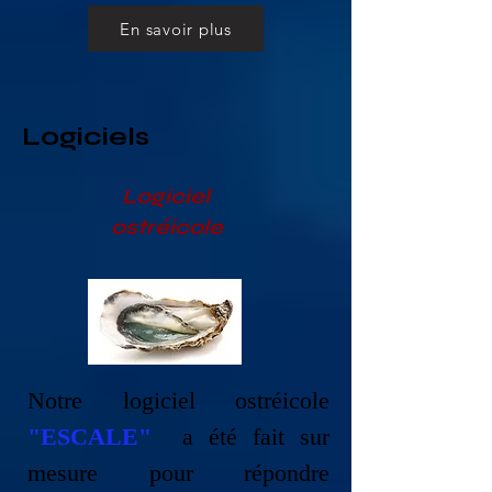
En savoir plus
Logiciels
​Logiciel
ostréicole
Notre logiciel ostréicole
"ESCALE"
a été fait sur
mesure pour répondre