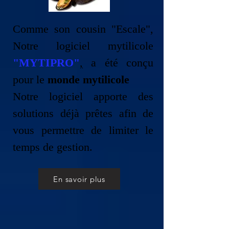
Comme son cousin "Escale",
Notre logiciel mytilicole
"MYTIPRO"
,
a été conçu
pour le
monde mytilicole
Notre logiciel apporte des
solutions déjà prêtes afin de
vous permettre de limiter le
temps de gestion.
En savoir plus