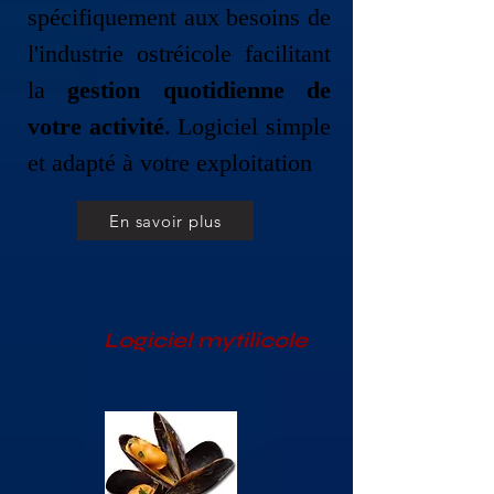
spécifiquement aux besoins de
l'industrie ostréicole facilitant
la
gestion quotidienne de
votre activité
. Logiciel simple
et adapté à votre exploitation
En savoir plus
​Logiciel mytilicole