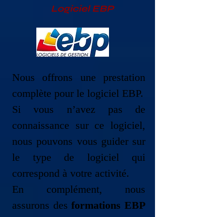
Logiciel EBP
Nous offrons une prestation
complète pour le logiciel EBP.
Si vous n’avez pas de
connaissance sur ce logiciel,
nous pouvons vous guider sur
le type de logiciel qui
correspond à votre activité.
​En complément, nous
assurons des
formations EBP