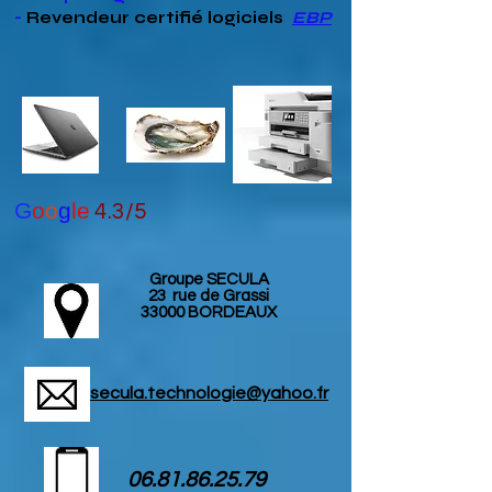
-
Revendeur
certifié
logiciels
EBP
G
o
o
g
le
4.3/5
Groupe SECULA
23 rue de Grassi
33000 BORDEAUX
secula.technologie@yahoo.fr
06.81.86.25.79