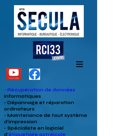
- Récupération de données
informatiques
- Dépannage et réparation
ordinateurs
- Maintenance de tout système
d'impression
- Spécialiste en
logiciel
d'
étiquetage ostréicole