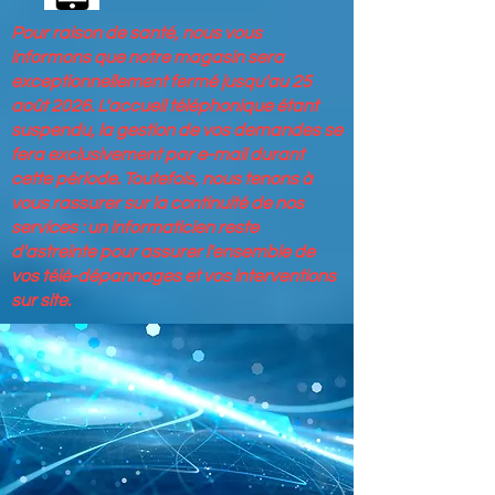
Pour raison de santé, nous vous
informons que notre magasin sera
exceptionnellement fermé jusqu'au 25
août 2026. L'accueil téléphonique étant
suspendu, la gestion de vos demandes se
fera exclusivement par e-mail durant
cette période. Toutefois, nous tenons à
vous rassurer sur la continuité de nos
services : un informaticien reste
d'astreinte pour assurer l'ensemble de
vos télé-dépannages et vos interventions
sur site.