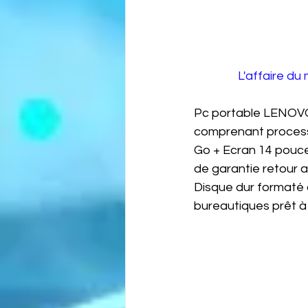
 L'affaire d
Pc portable LENOVO
comprenant processe
Go + Ecran 14 pouce
de garantie retour a
Disque dur formaté a
bureautiques prêt à u