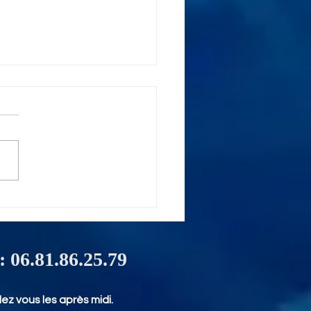
ment récupérer les
nées d'un disque
 HS sur Bordeaux ?
 : 06.81.86.25.79
ez vous les après midi.