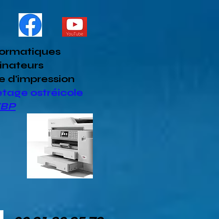
formatiques
inateurs
e d'impression
etage ostréicole
EBP