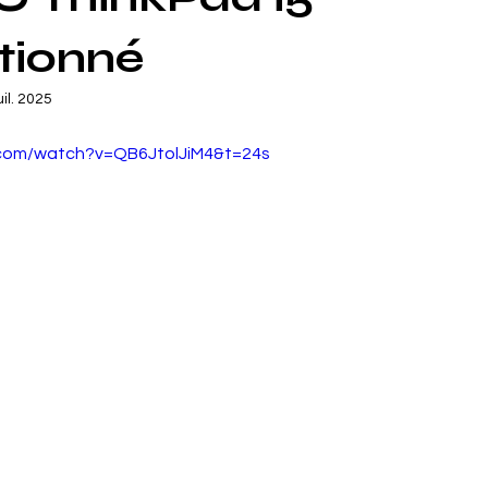
tionné
uil. 2025
.com/watch?v=QB6JtolJiM4&t=24s