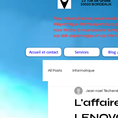
23 rue de Grassi
33000 BORDEAUX
Pour raison de santé, nous vous i
téléphonique étant suspendu, la ge
nous tenons à vous rassurer sur la 
vos télé-dépannages et vos interven
Accueil et contact
Services
Blog /
All Posts
Informatique
Jean noel Téchen
L'affai
LENOVO