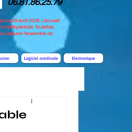
06.81.86.25.79
u'au 25 août 2026. L'accueil
 cette période. Toutefois,
pour assurer l'ensemble de
ssion
Logiciel ostréicole
Electronique
table