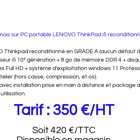
u mois sur PC portable LENOVO ThinkPad i5 recondition
 Thinkpad reconditionné en GRADE A (aucun défaut de
ur i5 10° génération + 8 go de mémoire DDR 4 + disq
s Full HD + système d'exploitation windows 11 Professi
telier (hors casse, compression, et os).
vec installation prise en main à distance et package de
tilisation.
Tarif : 350 €/HT
Soit 420 €/TTC
Disponible en magasin