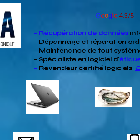
G
o
o
g
le
4.3/5
- Récupération de données
in
- Dépannage et réparation ord
- Maintenance de tout systèm
- Spécialiste en
logiciel d'
étiqu
-
Revendeur
certifié
logiciels