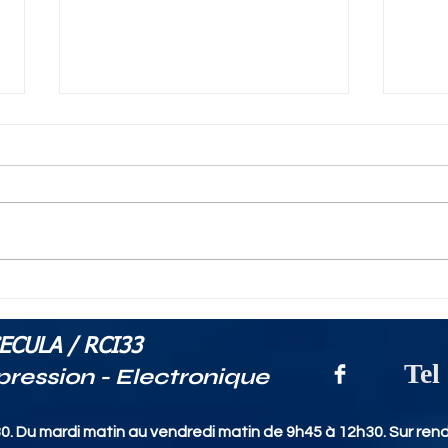
RCI33.com - Fin du
Com
développement de
don
notre application
dur
ECULA / RCI33
logiciel de gestion
Tel
pression - Electronique
ostréicole ESCALE
0. Du mardi matin au vendredi matin de 9h45 à 12h30. Sur rend