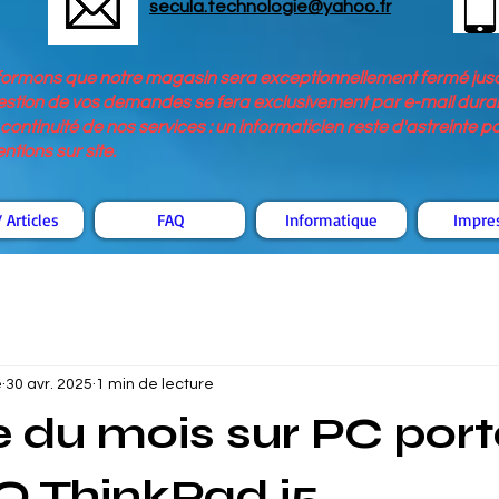
secula.technologie@yahoo.fr
nformons que notre magasin sera exceptionnellement fermé jusq
stion de vos demandes se fera exclusivement par e-mail durant
continuité de nos services : un informaticien reste d'astreinte 
tions sur site.
 Articles
FAQ
Informatique
Impre
é
30 avr. 2025
1 min de lecture
re du mois sur PC por
 ThinkPad i5