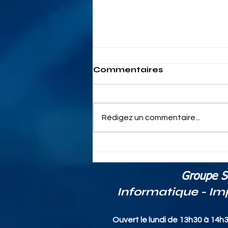
Commentaires
Rédigez un commentaire...
rci33 Bordeaux services
: Solutions à Bordeaux
pour tous vos besoins
Groupe S
informatiques et
Informatique - Im
professionnels
Ouvert le lundi de 13h30 à 14h3