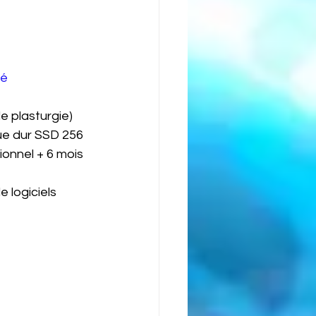
né
 plasturgie) 
ue dur SSD 256 
onnel + 6 mois 
 logiciels 