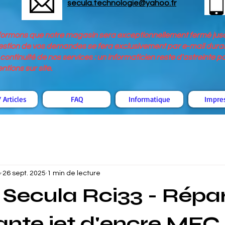
secula.technologie@yahoo.fr
nformons que notre magasin sera exceptionnellement fermé jusq
stion de vos demandes se fera exclusivement par e-mail durant
continuité de nos services : un informaticien reste d'astreinte 
tions sur site.
 Articles
FAQ
Informatique
Impre
é
26 sept. 2025
1 min de lecture
Secula Rci33 - Répa
nte jet d'encre MFC