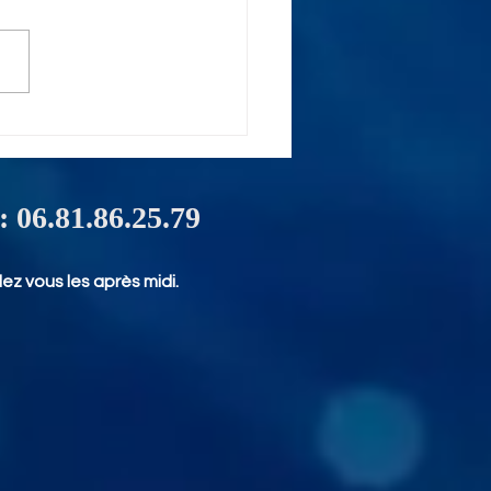
ment récupérer les
nées d'un disque
 HS sur Bordeaux ?
 : 06.81.86.25.79
ez vous les après midi.