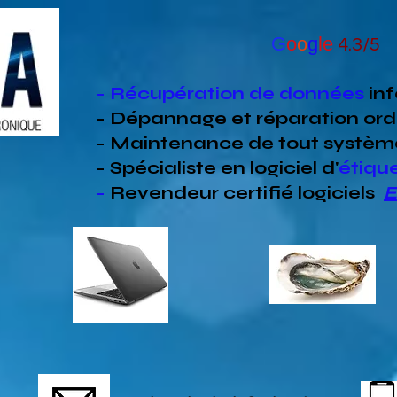
G
o
o
g
le
4.3/5
- Récupération de données
in
- Dépannage et réparation ord
- Maintenance de tout systèm
- Spécialiste en
logiciel d'
étiqu
-
Revendeur
certifié
logiciels