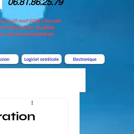
06.81.86.25.79
u'au 25 août 2026. L'accueil
 cette période. Toutefois,
pour assurer l'ensemble de
ssion
Logiciel ostréicole
Electronique
ration