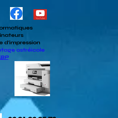
formatiques
inateurs
e d'impression
etage ostréicole
EBP