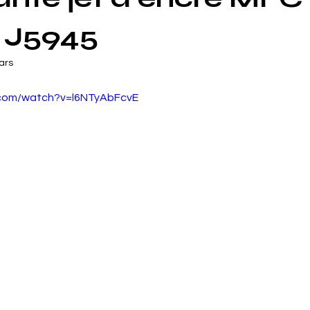
 J5945
ars
.com/watch?v=l6NTyAbFcvE