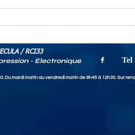
RCI33.com - Fin du
Com
développement de
don
notre application
dur
ECULA / RCI33
logiciel de gestion
Tel
pression - Electronique
ostréicole ESCALE
0. Du mardi matin au vendredi matin de 9h45 à 12h30. Sur rend