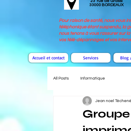
23 rue de Grassi
33000 BORDEAUX
Pour raison de santé, nous vous i
téléphonique étant suspendu, la ge
nous tenons à vous rassurer sur la 
vos télé-dépannages et vos interven
Accueil et contact
Services
Blog /
All Posts
Informatique
Jean noel Téchen
Groupe 
imprima