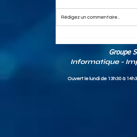
Rédigez un commentaire...
rci33 Bordeaux services
: Solutions à Bordeaux
pour tous vos besoins
Groupe S
informatiques et
Informatique - Im
professionnels
Ouvert le lundi de 13h30 à 14h3