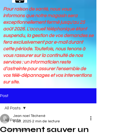
Pour raison de santé, nous vous
informons que notre magasin sera
exceptionnellement fermé jusqu'au 25
août 2026. L'accueil téléphonique étant
suspendu, la gestion de vos demandes se
fera exclusivement par e-mail durant
cette période. Toutefois, nous tenons à
vous rassurer sur la continuité de nos
services : un informaticien reste
d'astreinte pour assurer l'ensemble de
vos télé-dépannages et vos interventions
sur site.
Post
All Posts
Jean noel Téchené
All Posts
6 oct. 2025
2 min de lecture
Comment sauver un
Informatique