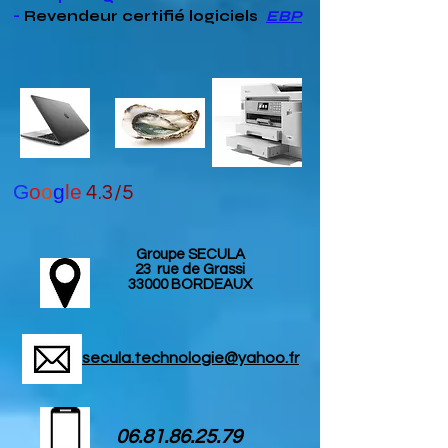
-
Revendeur
certifié
logiciels
EBP
G
o
o
g
le
4.3/5
Groupe SECULA
23 rue de Grassi
33000 BORDEAUX
secula.technologie@yahoo.fr
06.81.86.25.79