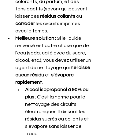
colorants, du parfum, et des 
tensioactifs (savon) qui peuvent 
laisser des 
résidus collants
 ou 
corroder
 les circuits imprimés 
avec le temps.
Meilleure solution :
 Si le liquide 
renversé est autre chose que de 
l'eau (soda, café avec du sucre, 
alcool, etc.), vous devez utiliser un 
agent de nettoyage qui 
ne laisse 
aucun résidu
 et 
s'évapore 
rapidement
.
Alcool isopropanol à 90% ou 
plus :
 C'est la norme pour le 
nettoyage des circuits 
électroniques. Il dissout les 
résidus sucrés ou collants et 
s'évapore sans laisser de 
trace.