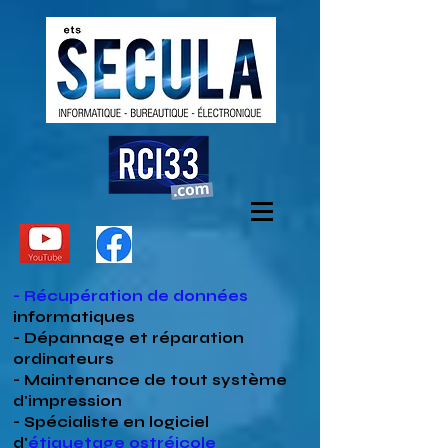
- Récupération de données
informatiques
- Dépannage et réparation
ordinateurs
- Maintenance de tout système
d'impression
- Spécialiste en
logiciel
d'
étiquetage ostréicole