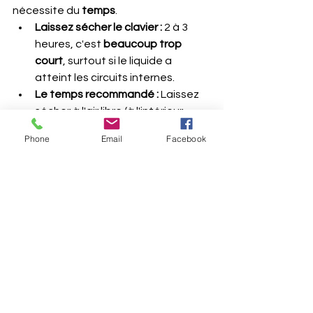
nécessite du 
temps
.
Laissez sécher le clavier :
 2 à 3 
heures, c'est 
beaucoup trop 
court
, surtout si le liquide a 
atteint les circuits internes.
Le temps recommandé :
 Laissez 
sécher à l'air libre (à l'intérieur, 
dans un endroit sec et chaud) 
Phone
Email
Facebook
pendant 
au moins 24 à 48 heures
. 
Plus c'est long, plus c'est sûr.
Astuces pour le séchage :
Placez-le à l'envers ou sur le 
côté.
L'utilisation d'un 
ventilateur
 soufflant de l'air 
ambiant peut accélérer le 
processus.
N'utilisez JAMAIS
 de sèche-
cheveux à air chaud, car la 