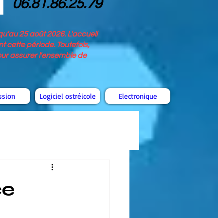
06.81.86.25.79
u'au 25 août 2026. L'accueil
 cette période. Toutefois,
pour assurer l'ensemble de
ssion
Logiciel ostréicole
Electronique
ce