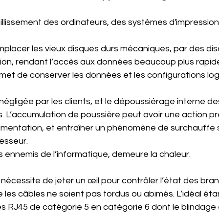
 vieillissement des ordinateurs, des systèmes d'impression,
mplacer les vieux disques durs mécaniques, par des di
ion, rendant l’accès aux données beaucoup plus rapide
et de conserver les données et les configurations logi
gligée par les clients, et le dépoussiérage interne de
s. L’accumulation de poussière peut avoir une action pré
imentation, et entraîner un phénomène de surchauffe s
esseur.
 ennemis de l’informatique, demeure la chaleur.
nécessite de jeter un œil pour contrôler l’état des br
 les câbles ne soient pas tordus ou abimés. L’idéal éta
 RJ45 de catégorie 5 en catégorie 6 dont le blindage e