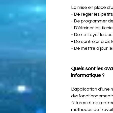
La mise en place d’u
- De régler les pet
- De programmer des 
- D’éliminer les fichi
- De nettoyer la bas
- De contrôler à dis
- De mettre à jour le
Quels sont les av
informatique ?
L’application d’une
dysfonctionnements p
futures et de rentrer
méthodes de travail 