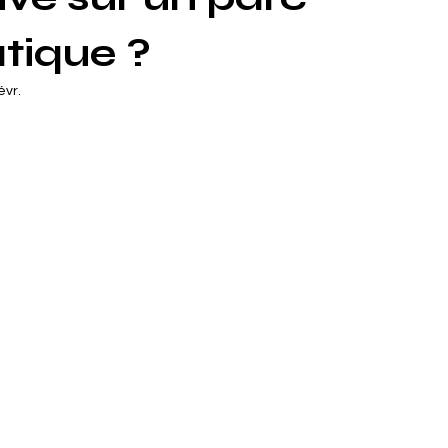
tique ?
évr.