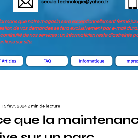
secula.technologie@yahoo.fr
nformons que notre magasin sera exceptionnellement fermé jusq
stion de vos demandes se fera exclusivement par e-mail durant
continuité de nos services : un informaticien reste d'astreinte 
tions sur site.
 Articles
FAQ
Informatique
Impre
é
15 févr. 2024
2 min de lecture
ce que la maintenan
ive sur un parc