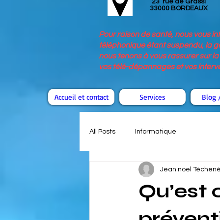
23 rue de Grassi
33000 BORDEAUX
Pour raison de santé, nous vous i
téléphonique étant suspendu, la ge
nous tenons à vous rassurer sur la 
vos télé-dépannages et vos interven
Accueil et contact
Services
Blog /
All Posts
Informatique
Jean noel Téchen
Qu’est 
prévent