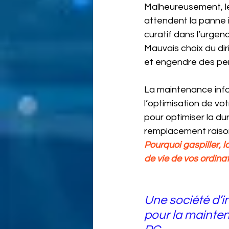
Malheureusement, le
attendent la panne i
curatif dans l’urgenc
Mauvais choix du dir
et engendre des pert
La maintenance info
l’optimisation de vo
pour optimiser la du
remplacement raisonn
Pourquoi gaspiller, l
de vie de vos ordina
Une société d’i
pour la mainten