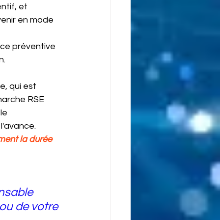
tif, et 
venir en mode 
nce préventive 
n.
, qui est 
émarche RSE 
le 
l'avance.
mment la durée 
nsable 
ou de votre 