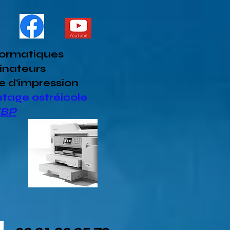
formatiques
inateurs
e d'impression
etage ostréicole
EBP