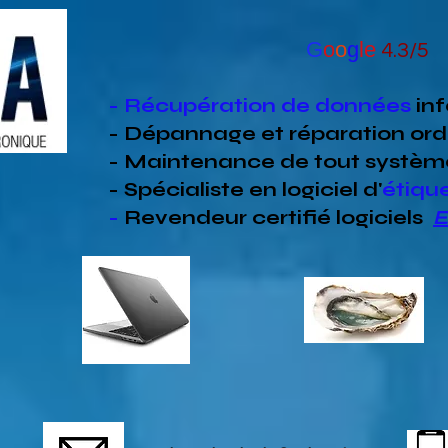
G
o
o
g
le
4.3/5
- Récupération de données
in
- Dépannage et réparation ord
- Maintenance de tout systèm
- Spécialiste en
logiciel d'
étiqu
-
Revendeur
certifié
logiciels