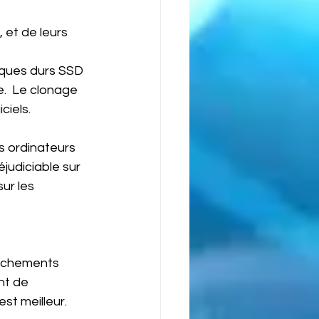
 et de leurs 
sques durs SSD 
.  Le clonage 
ciels.
s ordinateurs 
judiciable sur 
ur les 
anchements 
nt de 
st meilleur.