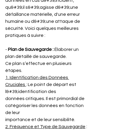
données en cas d&#39;incident, 
qu&#39;il s&#39;agisse d&#39;une 
défaillance matérielle, d'une erreur 
humaine ou d&#39;une attaque de 
sécurité. Voici quelques meilleures
pratiques à suivre :
- 
Plan de Sauvegarde :
 Élaborer un 
plan détaillé de sauvegarde.
Ce plan s’effectue en plusieurs 
étapes.
1. Identification des Données 
Cruciales 
: Le point de départ est 
l&#39;identification des
données critiques. Il est primordial de 
catégoriser les données en fonction 
de leur
importance et de leur sensibilité.
2. Fréquence et Type de Sauvegarde
 : 