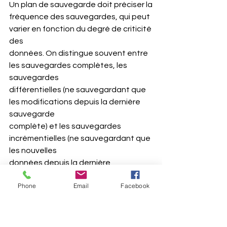
Un plan de sauvegarde doit préciser la
fréquence des sauvegardes, qui peut 
varier en fonction du degré de criticité 
des
données. On distingue souvent entre 
les sauvegardes complètes, les 
sauvegardes
différentielles (ne sauvegardant que 
les modifications depuis la dernière 
sauvegarde
complète) et les sauvegardes 
incrémentielles (ne sauvegardant que 
les nouvelles
données depuis la dernière 
sauvegarde).
Phone
Email
Facebook
3. Méthodes de Stockage 
: Les 
données sauvegardées doivent être 
stockées dans
des emplacements sécurisés et 