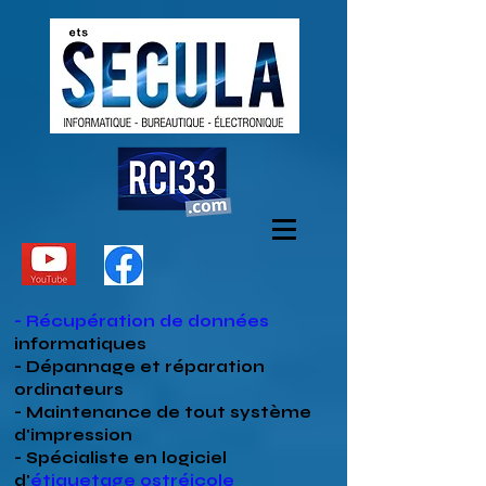
- Récupération de données
informatiques
- Dépannage et réparation
ordinateurs
- Maintenance de tout système
d'impression
- Spécialiste en
logiciel
d'
étiquetage ostréicole