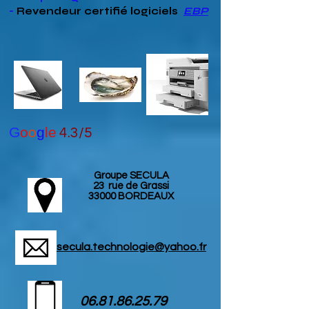
-
Revendeur
certifié
logiciels
EBP
G
o
o
g
le
4.3/5
Groupe SECULA
23 rue de Grassi
33000 BORDEAUX
secula.technologie@yahoo.fr
06.81.86.25.79