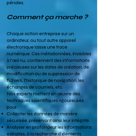
pénales.
Comment ça marche ?
Chaque action entreprise sur un
ordinateur, ou tout autre appareil
électronique laisse une trace
numérique. Ces métadonnées, invisibles
à l'œil nu, contiennent des informations
précieuses sur les dates de création, de
modification ou de suppression de
fichiers, l'historique de navigation, les
échanges de courriels, etc.
Nos experts mettent en œuvre des
techniques scientifiques rigoureuses
pour :
Collecter les données de manière
sécurisée, préservant ainsi leur intégrité.
Analyser en profondeur les informations
extraites, à la recherche d'éléments