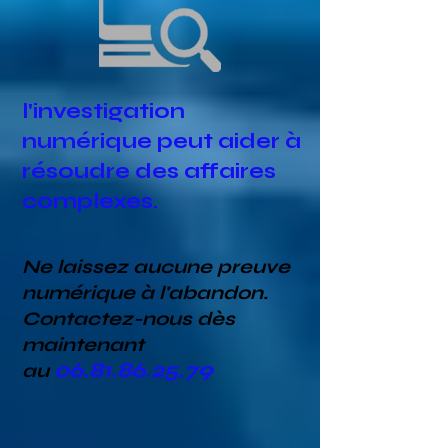
l'investigation
numérique peut aider à
résoudre des affaires
complexes.
Ne laissez aucune preuve
numérique à l'abandon.
Contactez-nous dès
maintenant
06.81.86.25.79
au