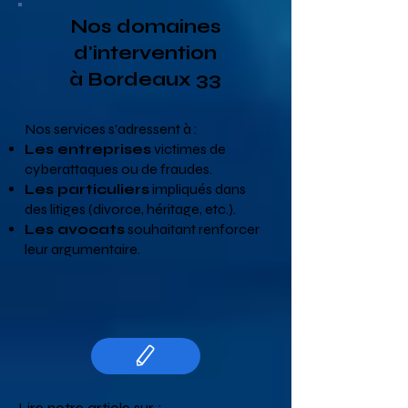
Nos domaines
d'intervention
à
Bordeaux 3
3
Nos services s'adressent à :
Les entreprises
victimes de
cyberattaques ou de fraudes.
Les particuliers
impliqués dans
des litiges (divorce, héritage, etc.).
Les avocats
souhaitant renforcer
leur argumentaire.