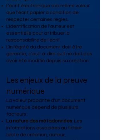
L'écrit électronique a la même valeur
que l'écrit papier à condition de
respecter certaines règles.
L'identification de l'auteur est
essentielle pour attribuer la
responsabilité de l'écrit.
L'intégrité du document doit être
garantie, c'est-à-dire qu'il ne doit pas
avoir été modifié depuis sa création.
Les enjeux de la preuve
numérique
La valeur probante d'un document
numérique dépend de plusieurs
facteurs :
La nature des métadonnées
: Les
informations associées au fichier
(date de création, auteur,