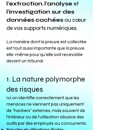
l'extraction
,
l'analyse
et
l'investigation sur des
données
cachées
au cœur
de vos supports numériques.
La manière dont la preuve est collectée
est tout aussi importante que la preuve
elle-même pour qu'elle soit recevable
devant un tribunal.
1. La nature polymorphe
des risques
Ici on identifie correctement que les
menaces ne viennent pas uniquement
de "hackers" externes, mais souvent de
l'intérieur ou de l'utilisation abusive des
outils par des employés ou concurrents.
Fraudes et utilisations illicites :