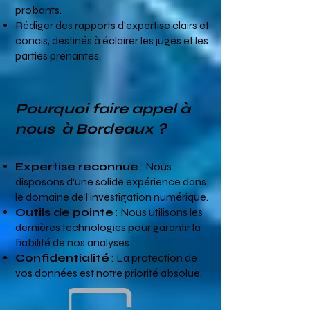
probants.
Rédiger des rapports d'expertise clairs et
concis, destinés à éclairer les juges et les
parties prenantes.
Pourquoi faire appel à
nous à
Bordeaux
?
Expertise reconnue
: Nous
disposons d'une solide expérience dans
le domaine de l'investigation numérique.
Outils de pointe
: Nous utilisons les
dernières technologies pour garantir la
fiabilité de nos analyses.
Confidentialité
: La protection de
vos données est notre priorité absolue.