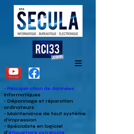
- Récupération de données
informatiques
- Dépannage et réparation
ordinateurs
- Maintenance de tout système
d'impression
- Spécialiste en
logiciel
d'
étiquetage ostréicole