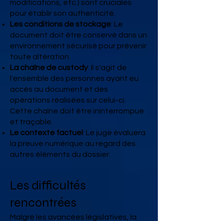
modifications, etc.) sont cruciales
pour établir son authenticité.
Les conditions de stockage
: Le
document doit être conservé dans un
environnement sécurisé pour prévenir
toute altération.
La chaîne de custody
: Il s'agit de
l'ensemble des personnes ayant eu
accès au document et des
opérations réalisées sur celui-ci.
Cette chaîne doit être ininterrompue
et traçable.
Le contexte factuel
: Le juge évaluera
la preuve numérique au regard des
autres éléments du dossier.
Les difficultés
rencontrées
Malgré les avancées législatives, la