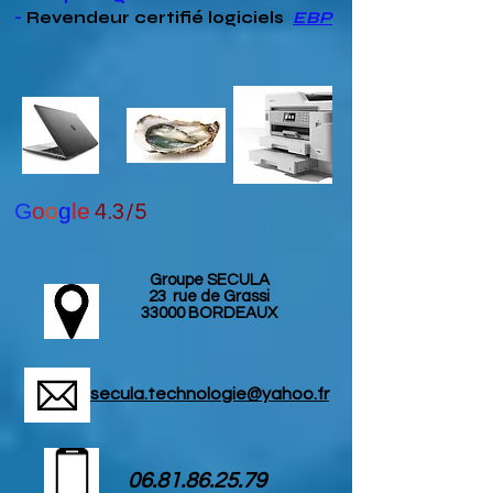
-
Revendeur
certifié
logiciels
EBP
G
o
o
g
le
4.3/5
Groupe SECULA
23 rue de Grassi
33000 BORDEAUX
secula.technologie@yahoo.fr
06.81.86.25.79