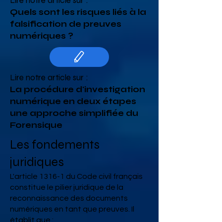
Lire notre article sur :
Quels sont les
risques liés à la
falsification de preuves
numériques
?
Lire notre article sur :
La procédure d'investigation
numérique en deux étapes
une approche simplifiée du
Forensique
Les fondements
juridiques
L'article 1316-1 du Code civil français
constitue le pilier juridique de la
reconnaissance des documents
numériques en tant que preuves. Il
établit que :