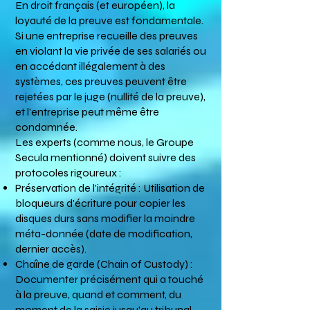
En droit français (et européen), la
loyauté de la preuve est fondamentale.
Si une entreprise recueille des preuves
en violant la vie privée de ses salariés ou
en accédant illégalement à des
systèmes, ces preuves peuvent être
rejetées par le juge (nullité de la preuve),
et l'entreprise peut même être
condamnée.
Les experts (comme nous, le Groupe
Secula mentionné) doivent suivre des
protocoles rigoureux :
Préservation de l'intégrité : Utilisation de
bloqueurs d'écriture pour copier les
disques durs sans modifier la moindre
méta-donnée (date de modification,
dernier accès).
Chaîne de garde (Chain of Custody) :
Documenter précisément qui a touché
à la preuve, quand et comment, du
moment de la saisie jusqu'au tribunal.