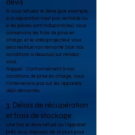
devis
Si vous refusez le devis (par exemple,
si la réparation n'est pas rentable ou
si les pièces sont indisponibles), nous
conservons les frais de prise en
charge, et le vidéoprojecteur vous
sera restitué non remonté (Voir nos
conditions ci dessous) sur rendez-
vous..
Rappel : Conformément à nos
conditions de prise en charge, nous
n'intervenons pas sur les appareils
déjà démontés.
3. Délais de récupération
et frais de stockage
Une fois le devis refusé ou l'appareil
prêt, vous disposez de 10 jours pour