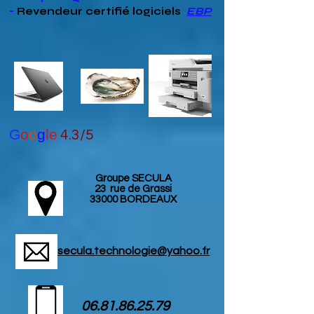
-
Revendeur
certifié
logiciels
EBP
G
o
o
g
le
4.3/5
Groupe SECULA
23 rue de Grassi
33000 BORDEAUX
secula.technologie@yahoo.fr
06.81.86.25.79