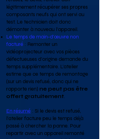
légitimement récupérer ses propres
composants neufs qui ont servi au
test. Le technicien doit donc
démonter à nouveau l'appareil.
Le temps de main-d'œuvre non
facturé
: Remonter un
vidéoprojecteur avec vos pièces
défectueuses d'origine demande du
temps supplémentaire. L'atelier
estime que ce temps de remontage
(sur un devis refusé, donc qui ne
rapporte rien)
ne peut pas être
offert gratuitement
.
En résumé
: Si le devis est refusé,
l'atelier facture peu le temps déjà
passé à chercher la panne. Pour
repartir avec un appareil remonté