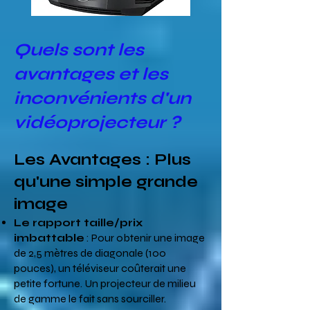
Quels sont les
avantages et les
inconvénients d'un
vidéoprojecteur ?
Les Avantages : Plus
qu'une simple grande
image
Le rapport taille/prix
imbattable
: Pour obtenir une image
de 2,5 mètres de diagonale (100
pouces), un téléviseur coûterait une
petite fortune. Un projecteur de milieu
de gamme le fait sans sourciller.