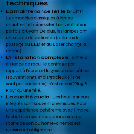
techniques
La maintenance (et le bruit)
:
Les modèles classiques à lampe
chauffent et nécessitent un ventilateur
parfois bruyant. De plus, les lampes ont
une durée de vie limitée (même si le
passage au LED et au Laser change la
donne).
L'installation complexe
: Entre la
distance de recul, le centrage par
rapport à l'écran et la gestion des câbles
(souvent longs et disgracieux s'ils ne
sont pas encastrés), c'est moins "Plug &
Play" qu'une télé.
La qualité audio
: Les haut-parleurs
intégrés sont souvent anémiques. Pour
une expérience cohérente avec l'image,
l'achat d'un système sonore externe
(barre de son ou home-cinéma) est
quasiment obligatoire.