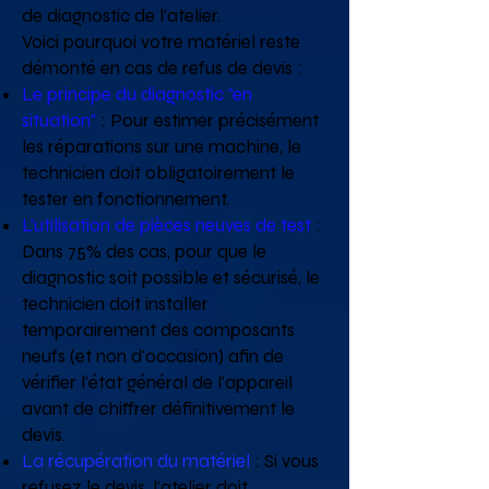
de diagnostic de l'atelier.
Voici pourquoi votre matériel reste
démonté en cas de refus de devis :
Le principe du diagnostic "en
situation"
: Pour estimer précisément
les réparations sur une machine, le
technicien doit obligatoirement le
tester en fonctionnement.
L'utilisation de pièces neuves de test
:
Dans 75% des cas, pour que le
diagnostic soit possible et sécurisé, le
technicien doit installer
temporairement des composants
neufs (et non d'occasion) afin de
vérifier l'état général de l'appareil
avant de chiffrer définitivement le
devis.
La récupération du matériel
: Si vous
refusez le devis, l'atelier doit