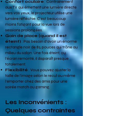
Confort oculaire
: Contrairement
aux TV qui émettent une lumière directe
vers vos yeux, le projecteur utilise une
lumière réfléchie. C'est beaucoup
moins fatigant pour la vue lors de
sessions prolongées.
Gain de place (quand il est
éteint)
: Pas besoin d'avoir un énorme
rectangle noir de 85 pouces qui trône au
milieu du salon. Une fois éteint, ou
l'écran remonté, il disparaît presque
totalement.
Flexibilité
: Vous pouvez ajuster la
taille de l'image selon le recul ou même
l'emporter chez des amis pour une
soirée match ou gaming.
Les Inconvénients :
Quelques contraintes