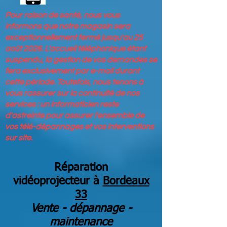
Pour raison de santé, nous vous
informons que notre magasin sera
exceptionnellement fermé jusqu'au 25
août 2026. L'accueil téléphonique étant
suspendu, la gestion de vos demandes se
fera exclusivement par e-mail durant
cette période. Toutefois, nous tenons à
vous rassurer sur la continuité de nos
services : un informaticien reste
d'astreinte pour assurer l'ensemble de
vos télé-dépannages et vos interventions
sur site.
Réparation
vidéoprojecteur
à
Bordeaux
33
Vente - dépannage -
maintenance