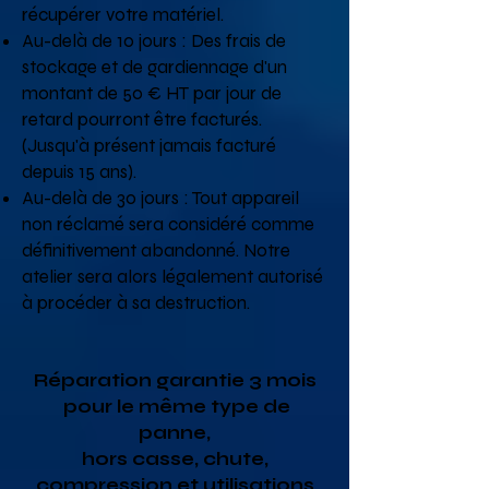
récupérer votre matériel.
Au-delà de 10 jours : Des frais de
stockage et de gardiennage d'un
montant de 50 € HT par jour de
retard pourront être facturés.
(Jusqu'à présent jamais facturé
depuis 15 ans).
Au-delà de 30 jours : Tout appareil
non réclamé sera considéré comme
définitivement abandonné. Notre
atelier sera alors légalement autorisé
à procéder à sa destruction.
Réparation garantie 3 mois
pour le même type de
panne,
hors casse, chute,
compression et utilisations