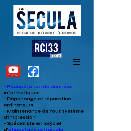
- Récupération de données
informatiques
- Dépannage et réparation
ordinateurs
- Maintenance de tout système
d'impression
- Spécialiste en
logiciel
d'
étiquetage ostréicole