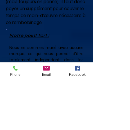
(mais toujours en panne), il faut donc
payer un supplément pour couvrir le
temps de main-d'œuvre nécessaire à
ce rembobinage.
Notre point fort :
Nous ne sommes marié avec aucune
marque, ce qui nous permet d'être
totalement indépendant dans les
conseils sur les dépannages et
réparations de vidéoprojecteurs toutes
Phone
Email
Facebook
marques.
Nous sommes ainsi totalement
transparent sur le prix des pièces
détachées qui malheureusement sont
souvent couteuses quand elles
proviennent de l'Asie.