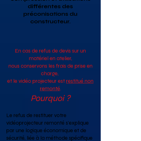
différentes des
préconisations du
constructeur.
En cas de refus de devis sur un
matériel en atelier,
nous conservons les frais de prise en
charge,
et le vidéo projecteur est
restitué non
remonté
.
Pourquoi ?
Le refus de restituer votre
vidéoprojecteur remonté s'explique
par une logique économique et de
sécurité, liée à la méthode spécifique