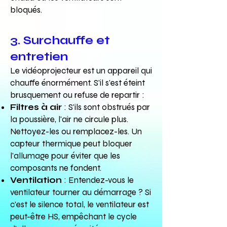
bloqués.
3. Surchauffe et
entretien
Le vidéoprojecteur est un appareil qui
chauffe énormément. S'il s'est éteint
brusquement ou refuse de repartir :
Filtres à air
: S'ils sont obstrués par
la poussière, l'air ne circule plus.
Nettoyez-les ou remplacez-les. Un
capteur thermique peut bloquer
l'allumage pour éviter que les
composants ne fondent.
Ventilation
: Entendez-vous le
ventilateur tourner au démarrage ? Si
c'est le silence total, le ventilateur est
peut-être HS, empêchant le cycle