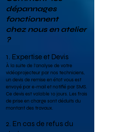
dépannages
fonctionnent
chez nous en atelier
?
1. Expertise et Devis
À la suite de l'analyse de votre
vidéoprojecteur par nos techniciens,
un devis de remise en état vous est
envoyé par e-mail et notifié par SMS.
Ce devis est valable 10 jours. Les frais
de prise en charge sont déduits du
montant des travaux.
2. En cas de refus du