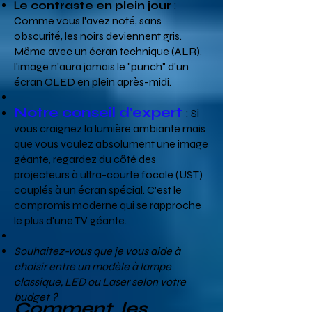
e contraste en plein jour
:
L
Comme vous l'avez noté, sans
obscurité, les noirs deviennent gris.
Même avec un écran technique (ALR),
l'image n'aura jamais le "punch" d'un
écran OLED en plein après-midi.
Notre conseil d'expert
: Si
vous craignez la lumière ambiante mais
que vous voulez absolument une image
géante, regardez du côté des
projecteurs à ultra-courte focale (UST)
couplés à un écran spécial. C'est le
compromis moderne qui se rapproche
le plus d'une TV géante.
Souhaitez-vous que je vous aide à
choisir entre un modèle à lampe
classique, LED ou Laser
selon votre
budget ?
Comment les