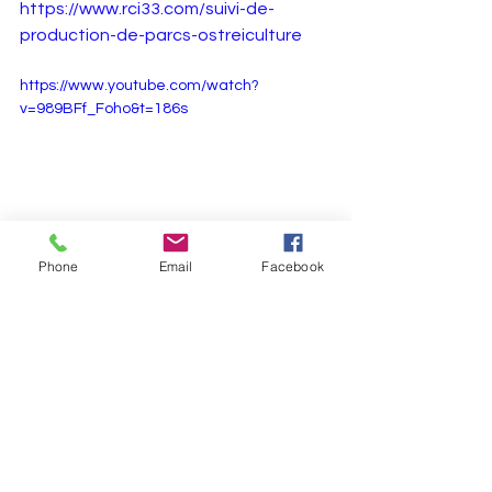
https://www.rci33.com/suivi-de-
production-de-parcs-ostreiculture
https://www.youtube.com/watch?
v=989BFf_Foho&t=186s
Phone
Email
Facebook
En espérant que cette vidéo vous 
fasse comprendre l'interêt pour les 
ostréiculteurs du lancement logiciel 
ostréicole ABORD et de ce 
​Logiciel de 
suivi
 des lots 
de vos parcs à huitres.