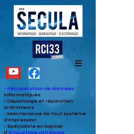
- Récupération de données
informatiques
- Dépannage et réparation
ordinateurs
- Maintenance de tout système
d'impression
- Spécialiste en
logiciel
d'
étiquetage ostréicole