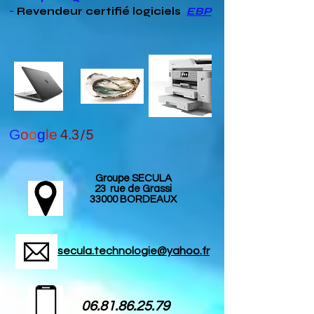
-
Revendeur
certifié
logiciels
EBP
G
o
o
g
le
4.3/5
Groupe SECULA
23 rue de Grassi
33000 BORDEAUX
secula.technologie@yahoo.fr
06.81.86.25.79