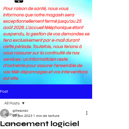
Pour raison de santé, nous vous
informons que notre magasin sera
exceptionnellement fermé jusqu'au 25
août 2026. L'accueil téléphonique étant
suspendu, la gestion de vos demandes se
fera exclusivement par e-mail durant
cette période. Toutefois, nous tenons à
vous rassurer sur la continuité de nos
services : un informaticien reste
d'astreinte pour assurer l'ensemble de
vos télé-dépannages et vos interventions
sur site.
Post
All Posts
gillescroci
All Posts
29 juin 2023
1 min de lecture
Lancement logiciel
Informatique