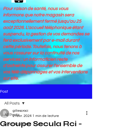
Pour raison de santé, nous vous
informons que notre magasin sera
exceptionnellement fermé jusqu'au 25
août 2026. L'accueil téléphonique étant
suspendu, la gestion de vos demandes se
fera exclusivement par e-mail durant
cette période. Toutefois, nous tenons à
vous rassurer sur la continuité de nos
services : un informaticien reste
d'astreinte pour assurer l'ensemble de
vos télé-dépannages et vos interventions
sur site.
Post
All Posts
gillescroci
All Posts
2 févr. 2024
1 min de lecture
Groupe Secula Rci -
Informatique