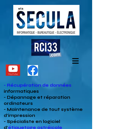
- Récupération de données
informatiques
- Dépannage et réparation
ordinateurs
- Maintenance de tout système
d'impression
- Spécialiste en
logiciel
d'
étiquetage ostréicole