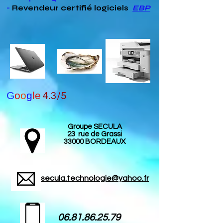
-
Revendeur
certifié
logiciels
EBP
G
o
o
g
le
4.3/5
Groupe SECULA
23 rue de Grassi
33000 BORDEAUX
secula.technologie@yahoo.fr
06.81.86.25.79