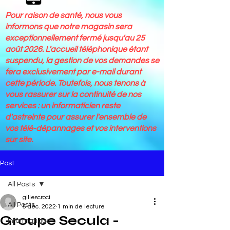
Pour raison de santé, nous vous
informons que notre magasin sera
exceptionnellement fermé jusqu'au 25
août 2026. L'accueil téléphonique étant
suspendu, la gestion de vos demandes se
fera exclusivement par e-mail durant
cette période. Toutefois, nous tenons à
vous rassurer sur la continuité de nos
services : un informaticien reste
d'astreinte pour assurer l'ensemble de
vos télé-dépannages et vos interventions
sur site.
Post
All Posts
gillescroci
All Posts
5 déc. 2022
1 min de lecture
Groupe Secula -
Informatique