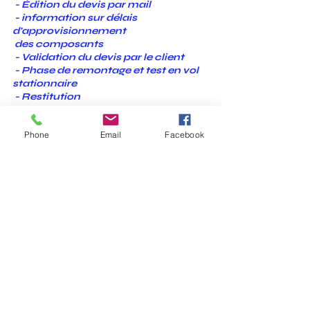
 - Édition du devis par mail
 - information sur délais 
d'approvisionnement
 des composants
 - Validation du devis par le client
 - Phase de remontage et test en vol 
stationnaire
 - Restitution
Réparation garantie 3 mois pour le 
Phone
Email
Facebook
même
 type de panne, hors casse, chute,
 compression et utilisation 
différentes des
 préconisations du constructeur.