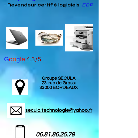
-
Revendeur
certifié
logiciels
EBP
G
o
o
g
le
4.3/5
Groupe SECULA
23 rue de Grassi
33000 BORDEAUX
secula.technologie@yahoo.fr
06.81.86.25.79