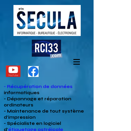
- Récupération de données
informatiques
- Dépannage et réparation
ordinateurs
- Maintenance de tout système
d'impression
- Spécialiste en
logiciel
d'
étiquetage ostréicole