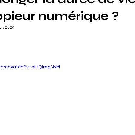
opieur numérique ?
vr. 2024
.com/watch?v=oLtQIregNyM