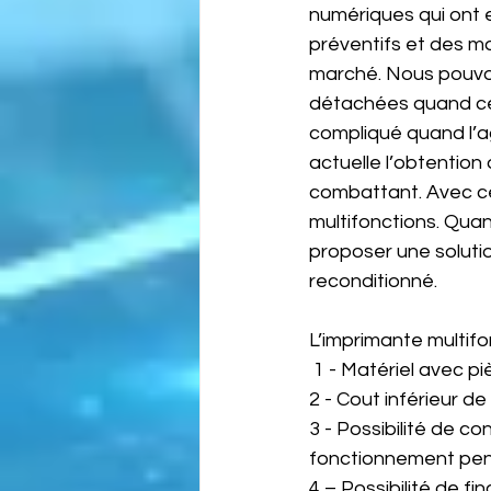
numériques qui ont 
préventifs et des m
marché. Nous pouvon
détachées quand cel
compliqué quand l’a
actuelle l’obtentio
combattant. Avec ce
multifonctions. Quan
proposer une soluti
reconditionné. 
L’imprimante multif
 1 - Matériel avec p
2 - Cout inférieur d
3 - Possibilité de 
fonctionnement pend
4 – Possibilité de f