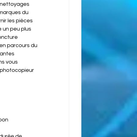
 nettoyages 
 marques du 
ir les pièces 
 un peu plus 
oncture 
en parcours du 
antes 
ns vous 
 photocopieur 
bon 
 durée de 