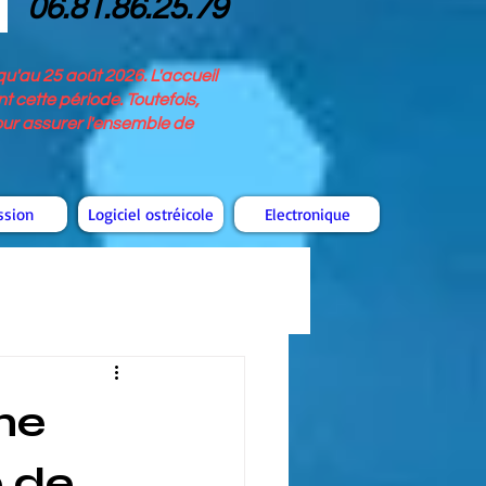
06.81.86.25.79
u'au 25 août 2026. L'accueil
 cette période. Toutefois,
pour assurer l'ensemble de
ssion
Logiciel ostréicole
Electronique
ne
e de