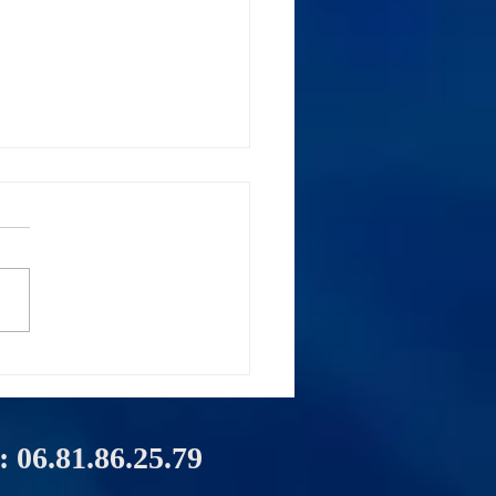
ment récupérer les
nées d'un disque
 HS sur Bordeaux ?
 : 06.81.86.25.79