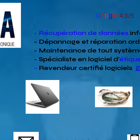
G
o
o
g
le
4.3/5
- Récupération de données
in
- Dépannage et réparation ord
- Maintenance de tout systèm
- Spécialiste en
logiciel d'
étiqu
-
Revendeur
certifié
logiciels