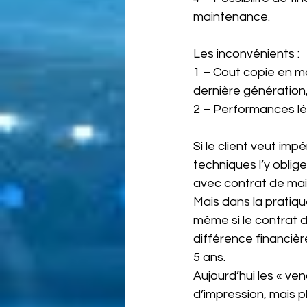
maintenance.
Les inconvénients : 
1 – Cout copie en m
dernière génération
2 – Performances lé
Si le client veut im
techniques l’y oblig
avec contrat de mai
Mais dans la pratiqu
même si le contrat d
différence financièr
5 ans. 
Aujourd’hui les « ve
d’impression, mais p