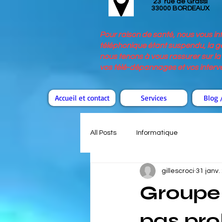
23 rue de Grassi
33000 BORDEAUX
Pour raison de santé, nous vous i
téléphonique étant suspendu, la ge
nous tenons à vous rassurer sur la 
vos télé-dépannages et vos interven
Accueil et contact
Services
Blog /
All Posts
Informatique
gillescroci
31 janv.
Groupe
pas pro