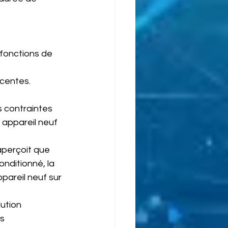
fonctions de 
centes. 
s contraintes 
 appareil neuf 
aperçoit que 
nditionné, la 
pareil neuf sur 
ution 
s 