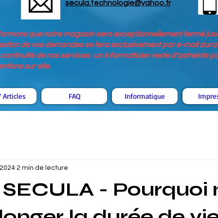
secula.technologie@yahoo.fr
nformons que notre magasin sera exceptionnellement fermé jusq
stion de vos demandes se fera exclusivement par e-mail durant
continuité de nos services : un informaticien reste d'astreinte 
tions sur site.
 Articles
FAQ
Informatique
Impre
 2024
2 min de lecture
 SECULA - Pourquoi 
longer la durée de vi