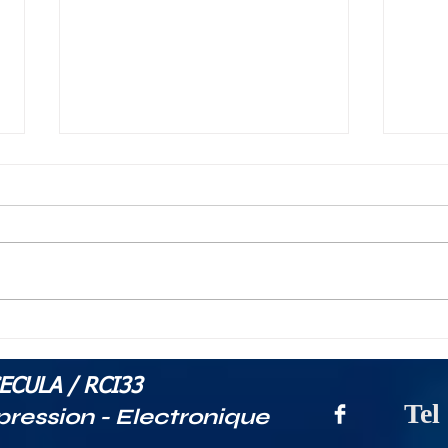
RCI33.com - Fin du
Com
développement de
don
notre application
dur
ECULA / RCI33
logiciel de gestion
Tel
pression - Electronique
ostréicole ESCALE