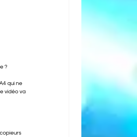
ue ?
A4 qui ne 
e vidéo va 
copieurs 