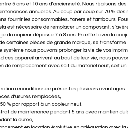
entre 5 ans et 10 ans d’ancienneté. Nous réalisons des
aintenances annuelles. Au coup par coup sur 70 % des
s fournir les consommables, toners et tambours. Fourn
a est nécessaire de remplacer un composant, s’avère
ge du copieur dépasse 7 à 8 ans. En effet avec la conj
n de certaines pièces de grande marque, se transforme 
 système nous pouvons prolonger la vie de vos imprim
d ces appareil arrivent au bout de leur vie, nous pouvo
on de remplacement avec soit du matériel neuf, soit un
onction reconditionnée présentes plusieurs avantages :
ièces d’usures remplacées, 
e 50 % par rapport à un copieur neuf,
contrat de maintenance pendant 5 ans avec maintien du 
ant la durée, 
inancement en location évolutive en adéquation avec la