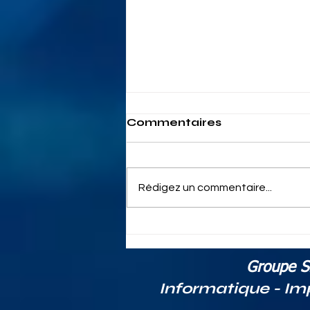
Commentaires
Rédigez un commentaire...
rci33 Bordeaux services
: Solutions à Bordeaux
pour tous vos besoins
Groupe S
informatiques et
Informatique - Im
professionnels