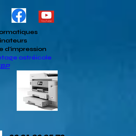
formatiques
inateurs
e d'impression
etage ostréicole
EBP