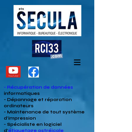
- Récupération de données
informatiques
- Dépannage et réparation
ordinateurs
- Maintenance de tout système
d'impression
- Spécialiste en
logiciel
d'
étiquetage ostréicole