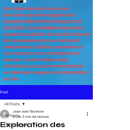
Pour raison de santé, nous vous
informons que notre magasin sera
exceptionnellement fermé jusqu'au 25
août 2026. L'accueil téléphonique étant
suspendu, la gestion de vos demandes se
fera exclusivement par e-mail durant
cette période. Toutefois, nous tenons à
vous rassurer sur la continuité de nos
services : un informaticien reste
d'astreinte pour assurer l'ensemble de
vos télé-dépannages et vos interventions
sur site.
Post
All Posts
Jean noel Téchené
All Posts
2 juin
3 min de lecture
Exploration des
Informatique