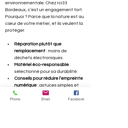
environnementale. Chez rci33 
Bordeaux, c’est un engagement fort. 
Pourquoi ? Parce que la nature est au 
cœur de votre métier, et ils veulent la 
protéger.
Réparation plutôt que 
remplacement
 : moins de 
déchets électroniques.
Matériel éco-responsable
 : 
sélectionné pour sa durabilité.
Conseils pour réduire l’empreinte 
numérique
 : astuces simples et 
efficaces.
Phone
Email
Facebook
C’est rassurant de savoir qu’on 
travaille avec un partenaire qui 
partage nos valeurs, non ? En plus, 
cela peut aussi être un argument fort 