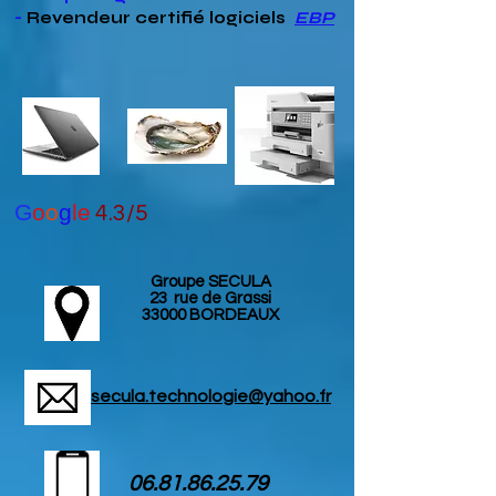
-
Revendeur
certifié
logiciels
EBP
G
o
o
g
le
4.3/5
Groupe SECULA
23 rue de Grassi
33000 BORDEAUX
secula.technologie@yahoo.fr
06.81.86.25.79