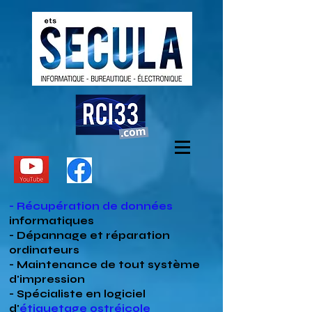
- Récupération de données
informatiques
- Dépannage et réparation
ordinateurs
- Maintenance de tout système
d'impression
- Spécialiste en
logiciel
d'
étiquetage ostréicole