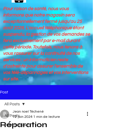
Pour raison de santé, nous vous
informons que notre magasin sera
exceptionnellement fermé jusqu'au 25
août 2026. L'accueil téléphonique étant
suspendu, la gestion de vos demandes se
fera exclusivement par e-mail durant
cette période. Toutefois, nous tenons à
vous rassurer sur la continuité de nos
services : un informaticien reste
d'astreinte pour assurer l'ensemble de
vos télé-dépannages et vos interventions
sur site.
Post
All Posts
Jean noel Téchené
All Posts
12 juin 2024
1 min de lecture
Réparation
Informatique