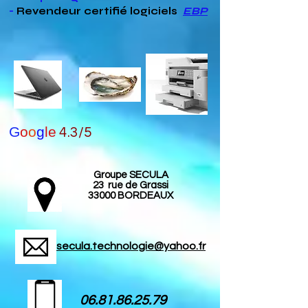
-
Revendeur
certifié
logiciels
EBP
G
o
o
g
le
4.3/5
Groupe SECULA
23 rue de Grassi
33000 BORDEAUX
secula.technologie@yahoo.fr
06.81.86.25.79